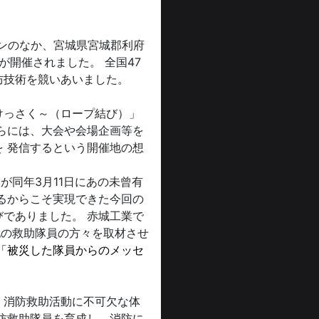
ョンのなか、宮城県宮城郡利府
が開催されました。 全国47
防技術を競いあいました。
けっさく～（ロープ結び）」
らには、大会や会場企画等を
 発信するという開催地の想
が同年3月11日にあの未曾有
るからこそ実現できた今回の
でありました。 赤城工業で
地の救助隊員の方々を取材させ
「被災した隊員からのメッセ
、消防救助活動に不可欠な体
防救助隊員を育成し、消防に