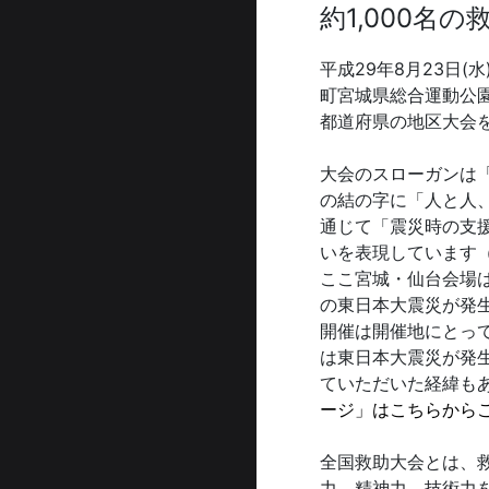
約1,000名
平成29年8月23日
町宮城県総合運動公園
都道府県の地区大会
大会のスローガンは
の結の字に「人と人
通じて「震災時の支
いを表現しています
ここ宮城・仙台会場は
の東日本大震災が発
開催は開催地にとっ
は東日本大震災が発生
ていただいた経緯も
ージ」はこちらから
全国救助大会とは、
力、精神力、技術力