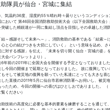
の救助隊員が仙台・宮城に集結
(水)、気温約36度、湿度約55％晴れ時々曇りというコンディシ
において 第46回全国消防救助技術大会（以下全国救助大会）
を突破した精鋭達が一同に集結し頂点を目指しその卓越した消
「結～感謝そして未来へ～」。消防救助の基本である「結索～
、心と心の結びつきを大切にしていく」 という意味を込め、さ
援に対する感謝」を伝え、「未来を切り開く仙台・宮城の姿」を
（大会パンフレットより）。
6年前の2011年に全国大会を開催する予定となっておりました
生し今回の開催まで延期となっておりました。 故に復興してい
てもそして被災地の復興を願っていた私達にとっても大きな喜び
した直後の2011年5月に仙台市若林消防署へお伺いし、被災
あったため、今回の開催への喜びはひとしおでありました。 （
ご覧ください
）
救助技術の高度化に必要な基本的要素を練磨することを通じて
を養うとともに、 競い、学ぶことを通じて、他の模範となる消