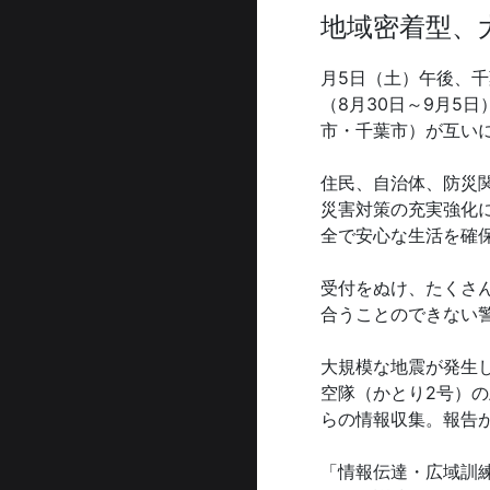
地域密着型、
月5日（土）午後、
（8月30日～9月5
市・千葉市）が互い
住民、自治体、防災
災害対策の充実強化
全で安心な生活を確
受付をぬけ、たくさ
合うことのできない
大規模な地震が発生
空隊（かとり2号）
らの情報収集。報告
「情報伝達・広域訓