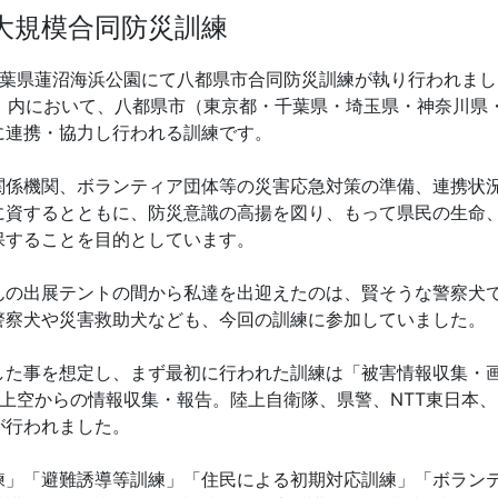
大規模合同防災訓練
千葉県蓮沼海浜公園にて八都県市合同防災訓練が執り行われま
日）内において、八都県市（東京都・千葉県・埼玉県・神奈川県
に連携・協力し行われる訓練です。
関係機関、ボランティア団体等の災害応急対策の準備、連携状
に資するとともに、防災意識の高揚を図り、もって県民の生命
保することを目的としています。
んの出展テントの間から私達を出迎えたのは、賢そうな警察犬
警察犬や災害救助犬なども、今回の訓練に参加していました。
した事を想定し、まず最初に行われた訓練は「被害情報収集・
の上空からの情報収集・報告。陸上自衛隊、県警、NTT東日本
が行われました。
練」「避難誘導等訓練」「住民による初期対応訓練」「ボラン