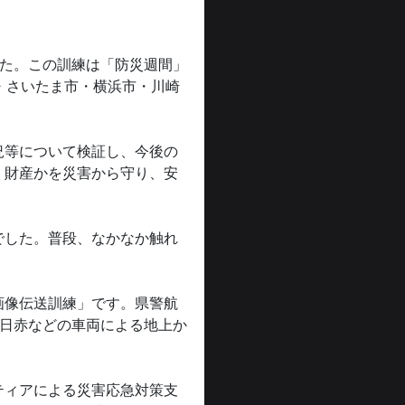
した。この訓練は「防災週間」
・さいたま市・横浜市・川崎
況等について検証し、今後の
、財産かを災害から守り、安
でした。普段、なかなか触れ
画像伝送訓練」です。県警航
、日赤などの車両による地上か
ティアによる災害応急対策支