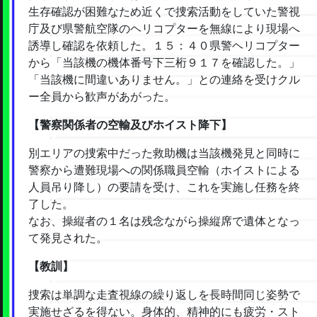
生存確認が困難なため近くで捜索活動をしていた警視
庁及び県警航空隊のヘリコプターを無線により現場へ
誘導し確認を依頼した。１５：４０県警ヘリコプター
から「当該機の機体番号下三桁９１７を確認した。」
「当該機に間違いありません。」との連絡を受けクル
ー全員から歓声があがった。
【警察関係者の空輸及びホイスト降下】
別エリアの捜索中だった救助機は当該機発見と同時に
警察から遭難現場への関係職員空輸（ホイストによる
人員吊り降し）の要請を受け、これを実施し任務を終
了した。
なお、操縦者の１名は残念ながら操縦席で遺体となっ
て発見された。
【教訓】
捜索は単調な走査視線の繰り返しを長時間同じ姿勢で
実施せざるを得ない。身体的、精神的にも疲労・スト