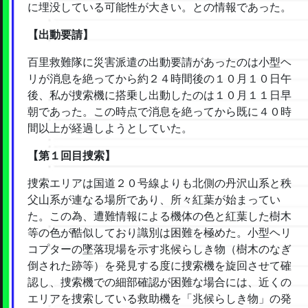
に埋没している可能性が大きい。との情報であった。
【出動要請】
百里救難隊に災害派遣の出動要請があったのは小型ヘ
リが消息を絶ってから約２４時間後の１０月１０日午
後、私が捜索機に搭乗し出動したのは１０月１１日早
朝であった。この時点で消息を絶ってから既に４０時
間以上が経過しようとしていた。
【第１回目捜索】
捜索エリアは国道２０号線よりも北側の丹沢山系と秩
父山系が連なる場所であり、所々紅葉が始まってい
た。この為、遭難情報による機体の色と紅葉した樹木
等の色が酷似しており識別は困難を極めた。小型ヘリ
コプターの墜落現場を示す兆候らしき物（樹木のなぎ
倒された跡等）を発見する度に捜索機を旋回させて確
認し、捜索機での細部確認が困難な場合には、近くの
エリアを捜索している救助機を「兆候らしき物」の発