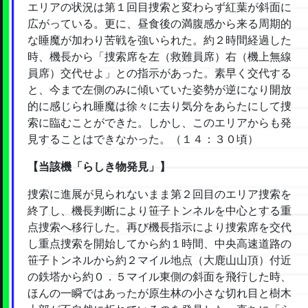
エリアの状況は第１回目捜索と変わらず紅葉が斜面に
広がっている。更に、昼食後の満腹感から来る周期的
な睡魔が加わり苦戦を強いられた。約２時間経過した
時、機長から「捜索席を左（救難員席）右（機上無線
員席）交代せよ」との指示があった。素早く交代する
と、今まで左側のみに傾いていた姿勢が逆になり開放
的に感じられ睡魔は徐々に去り気分をあらたにして捜
索に臨むことができた。しかし、このエリアからも発
見することはできなかった。（１４：３０頃）
【当該機「らしき物発見」】
捜索に進展が見られないまま第２回目のエリア捜索を
終了し、機長判断により笹子トンネルを中心とする重
点捜索へ移行した。再び機長指示により捜索席を交代
し重点捜索を開始してから約１時間、中央高速道路の
笹子トンネルから約２マイル地点（大鹿山山頂）付近
の鉄塔から約０．５マイル東側の斜面を飛行した時、
ほんの一瞬ではあったが原生林の小さな切れ目と樹木