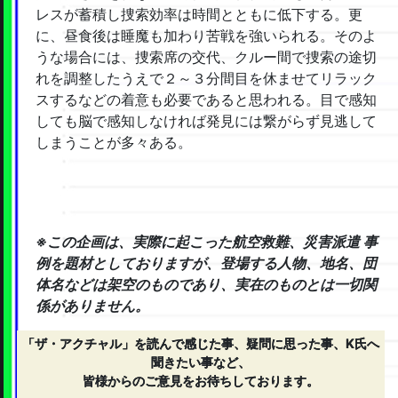
レスが蓄積し捜索効率は時間とともに低下する。更
に、昼食後は睡魔も加わり苦戦を強いられる。そのよ
うな場合には、捜索席の交代、クルー間で捜索の途切
れを調整したうえで２～３分間目を休ませてリラック
スするなどの着意も必要であると思われる。目で感知
しても脳で感知しなければ発見には繋がらず見逃して
しまうことが多々ある。
※この企画は、実際に起こった航空救難、災害派遣 事
例を題材としておりますが、登場する人物、地名、団
体名などは架空のものであり、実在のものとは一切関
係がありません。
「ザ・アクチャル」を読んで感じた事、疑問に思った事、K氏へ
聞きたい事など、
皆様からのご意見をお待ちしております。