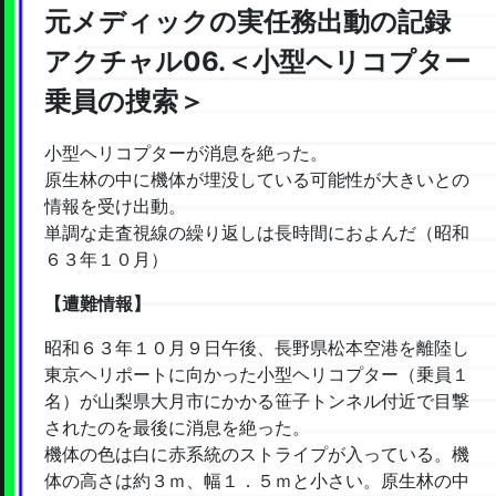
元メディックの実任務出動の記録
アクチャル06.＜小型ヘリコプター
乗員の捜索＞
小型ヘリコプターが消息を絶った。
原生林の中に機体が埋没している可能性が大きいとの
情報を受け出動。
単調な走査視線の繰り返しは長時間におよんだ（昭和
６３年１０月）
【遭難情報】
昭和６３年１０月９日午後、長野県松本空港を離陸し
東京ヘリポートに向かった小型ヘリコプター（乗員１
名）が山梨県大月市にかかる笹子トンネル付近で目撃
されたのを最後に消息を絶った。
機体の色は白に赤系統のストライプが入っている。機
体の高さは約３ｍ、幅１．５ｍと小さい。原生林の中