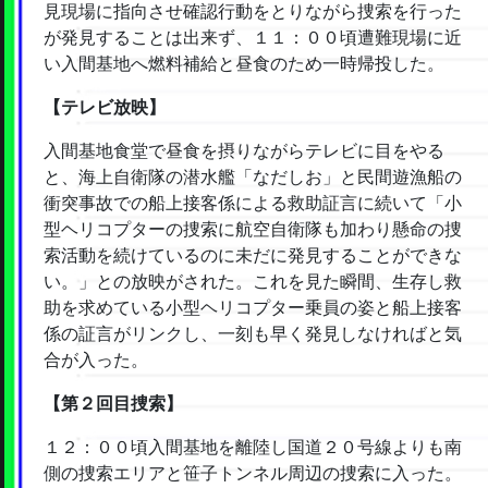
見現場に指向させ確認行動をとりながら捜索を行った
が発見することは出来ず、１１：００頃遭難現場に近
い入間基地へ燃料補給と昼食のため一時帰投した。
【テレビ放映】
入間基地食堂で昼食を摂りながらテレビに目をやる
と、海上自衛隊の潜水艦「なだしお」と民間遊漁船の
衝突事故での船上接客係による救助証言に続いて「小
型ヘリコプターの捜索に航空自衛隊も加わり懸命の捜
索活動を続けているのに未だに発見することができな
い。」との放映がされた。これを見た瞬間、生存し救
助を求めている小型ヘリコプター乗員の姿と船上接客
係の証言がリンクし、一刻も早く発見しなければと気
合が入った。
【第２回目捜索】
１２：００頃入間基地を離陸し国道２０号線よりも南
側の捜索エリアと笹子トンネル周辺の捜索に入った。