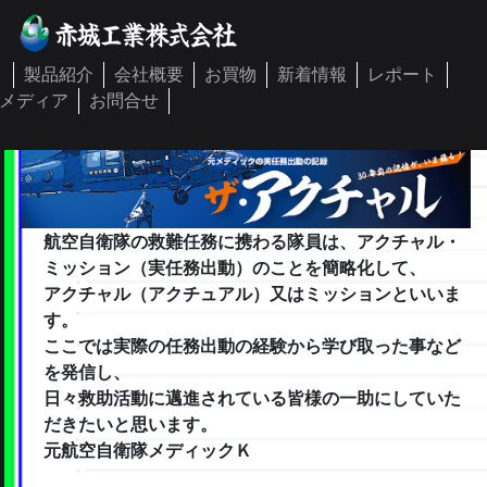
製品紹介
会社概要
お買物
新着情報
レポート
メディア
お問合せ
航空自衛隊の救難任務に携わる隊員は、アクチャル・
ミッション（実任務出動）のことを簡略化して、
アクチャル（アクチュアル）又はミッションといいま
す。
ここでは実際の任務出動の経験から学び取った事など
を発信し、
日々救助活動に邁進されている皆様の一助にしていた
だきたいと思います。
元航空自衛隊メディックＫ