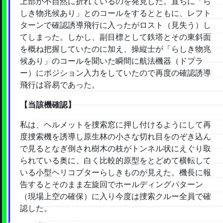
上部が不自然に折れているのを発見した。直ちに「ら
しき物兆候あり」とのコールをするとともに、レフト
ターンで確認誘導飛行に入ったがロスト（見失う）し
てしまった。しかし、副目標として鉄塔とその東斜面
を概ね把握していたのに加え、操縦士が「らしき物兆
候あり」のコールを聞いた瞬間に航法機器（ドプラ
ー）にポジション入力をしていたので再度の確認誘導
飛行は容易であった。
【当該機確認】
私は、ヘルメットを捜索窓に押し付けるようにして再
度捜索機を誘導し原生林の小さな切れ目をのぞき込ん
で見るとなぎ倒され樹木の枝がトンネル状にえぐり取
られている奥に、白く比較的原型をとどめて横転して
いる小型ヘリコプターらしきものが見えた。機長に報
告するとそのまま左旋回でホールディングパターン
（現場上空の確保）に入り今度は捜索クルー全員で確
認した。