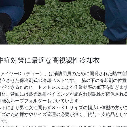
中症対策に最適な高視認性冷却衣
ファイヤーD（ディー）」は消防団員のために開発された熱中症
両立させた保冷剤式の冷却ベストです。 脇の下の冷却剤の位
とができるためヒートストレスによる作業効率の低下を防ぎま
射材、背面には蓄光反射パイピングが施され視認性が確保され
可能なループフォルダーもついています。
ルトにより男性女性問わずＳ～ＸＬサイズの幅広い体型の方が
イズのため採寸やサイズ管理の必要が無く、貸与・支給品とし
です。