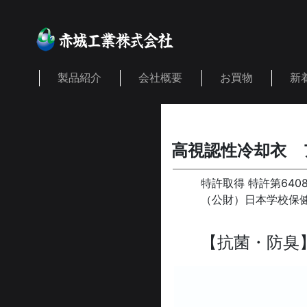
製品紹介
会社概要
お買物
新
高視認性冷却衣 
特許取得 特許第6408
（公財）日本学校保健
【抗菌・防臭