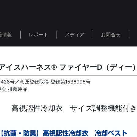
着情報
レポート
メディア
お問合せ
アイスハーネス® ファイヤーD（ディー
428号／意匠登録取得 登録第1536995号
会 推薦用品
】 高視認性冷却衣 サイズ調整機能付