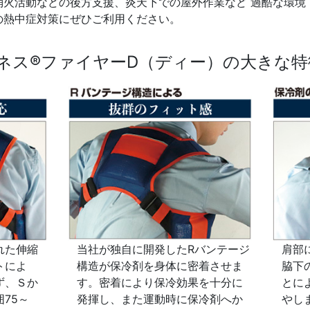
消火活動などの後方支援、炎天下での屋外作業など 過酷な環境
の熱中症対策にぜひご利用ください。
ネス®ファイヤーD（ディー）の大きな特
れた伸縮
当社が独自に開発したRバンテージ
肩部
トによ
構造が保冷剤を身体に密着させま
脇下
ず、Ｓか
す。密着により保冷効果を十分に
とに
75～
発揮し、また運動時に保冷剤へか
やし