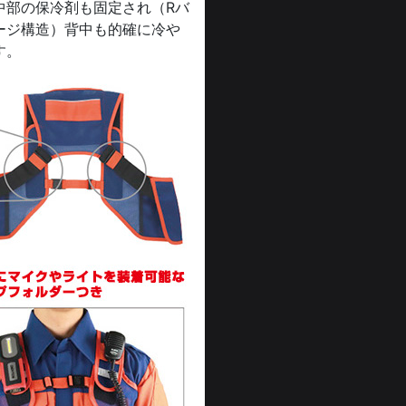
中部の保冷剤も固定され（Rバ
ージ構造）背中も的確に冷や
す。