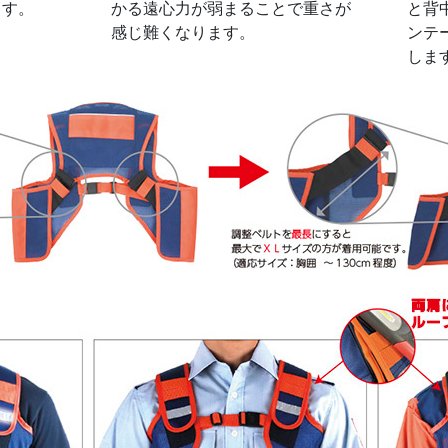
ます。
かる遠心力が弱まることで重さが
と背
感じ難くなります。
ンテ
しま