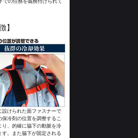
下での任務を義務付けられて
徴】
に設けられた面ファスナーで
の保冷剤の位置を調整するこ
より、的確に脇下の動脈を冷
ます。また脇下が固定される