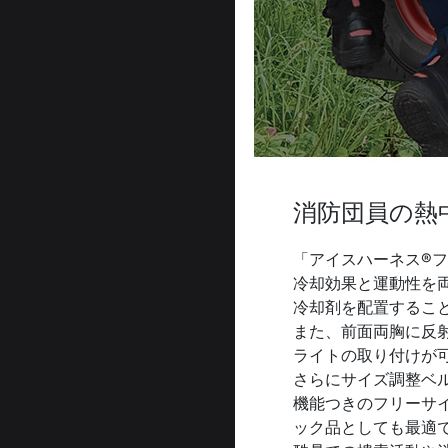
消防団員の熱
「アイスハーネス®
冷却効果と運動性を
冷却剤を配置するこ
また、前面両胸に反
ライトの取り付けが
さらにサイズ調整ベ
機能つきのフリーサ
ック品としても最適