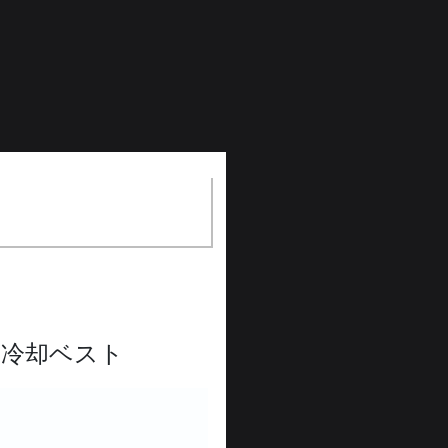
）
き冷却ベスト